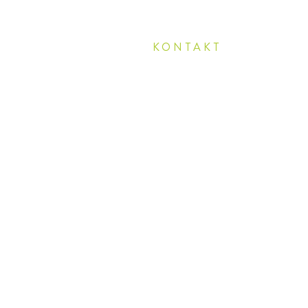
KONTAKT
COACHRAUM
Brigitte Frick
Egerta 27
LI-9496 Balzers
T +423 780 27 80
info@coachraum.li
www.coachraum.li