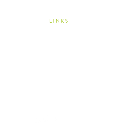
LINKS
Elpos Schweiz
Adhs 20+
Familienzentrum Balzers
Rustico Collina