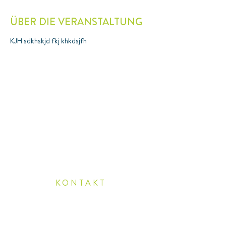
ÜBER DIE VERANSTALTUNG
KJH sdkhskjd fkj khkdsjfh
KONTAKT
COACHRAUM
Brigitte Frick